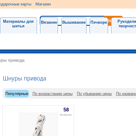
одарочные карты
Магазин
Материалы для
Рукодели
Вязание
Вышивание
Пэчворк
шитья
творчес
уры привода
Шнуры привода
Популярные
По возрастанию цены
По убыванию цены
По назван
58
бонусов