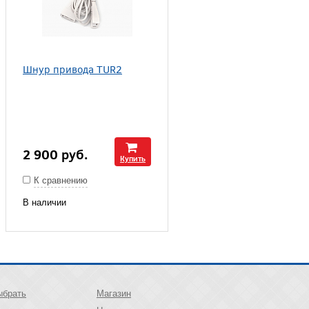
Шнур привода TUR2
2 900
руб.
Купить
К сравнению
В наличии
ыбрать
Магазин