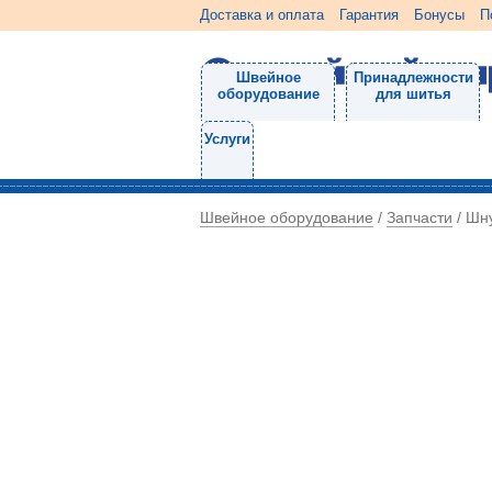
Доставка и оплата
Гарантия
Бонусы
П
Швейное
Принадлежности
оборудование
для шитья
Услуги
Швейное оборудование
Запчасти
/
/
Шн