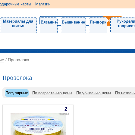
одарочные карты
Магазин
Материалы для
Рукодели
Вязание
Вышивание
Пэчворк
шитья
творчес
ие
/
Проволока
Проволока
Популярные
По возрастанию цены
По убыванию цены
По назван
2
бонуса