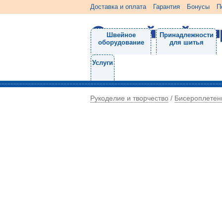
Доставка и оплата
Гарантия
Бонусы
П
Швейное
Принадлежности
оборудование
для шитья
Услуги
Рукоделие и творчество
Бисероплетен
/