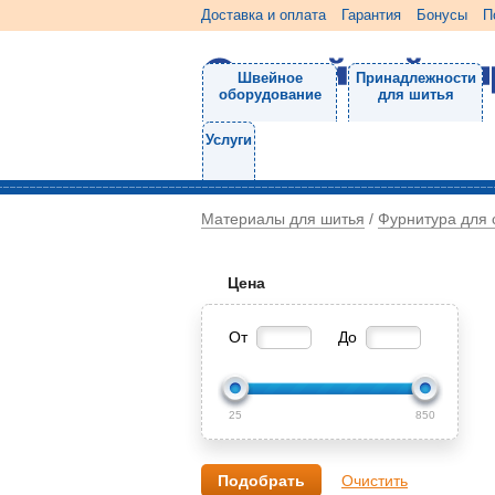
Доставка и оплата
Гарантия
Бонусы
П
Швейное
Принадлежности
оборудование
для шитья
Услуги
Материалы для шитья
Фурнитура для 
/
Цена
От
До
25
850
Очистить