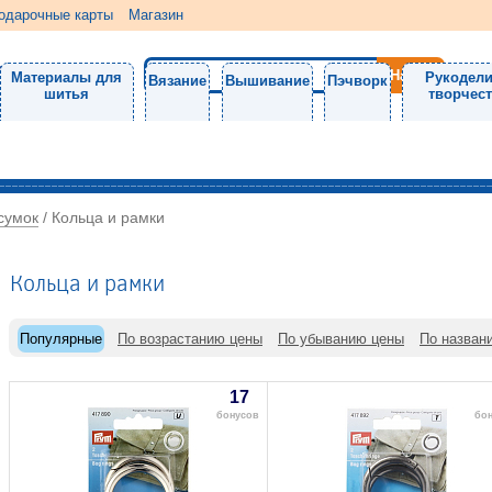
одарочные карты
Магазин
Материалы для
Рукодели
Вязание
Вышивание
Пэчворк
шитья
творчес
сумок
/
Кольца и рамки
Кольца и рамки
Популярные
По возрастанию цены
По убыванию цены
По назван
17
бонусов
бо