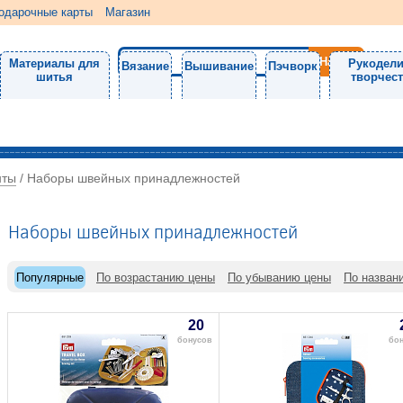
одарочные карты
Магазин
Материалы для
Рукодели
Вязание
Вышивание
Пэчворк
шитья
творчес
нты
/
Наборы швейных принадлежностей
Наборы швейных принадлежностей
Популярные
По возрастанию цены
По убыванию цены
По назван
20
бонусов
бон