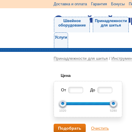
Доставка и оплата
Гарантия
Бонусы
П
Швейное
Принадлежности
оборудование
для шитья
Услуги
Принадлежности для шитья
Инструме
/
Цена
От
До
1020
5280
Очистить