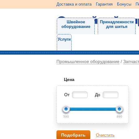
Доставка и оплата
Гарантия
Бонусы
П
Швейное
Принадлежности
оборудование
для шитья
Услуги
Промышленное оборудование
Запчас
/
Цена
От
До
590
890
Очистить