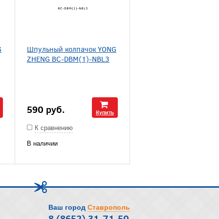
G
Шпульный колпачок YONG
ZHENG BC-DBM(1)-NBL3
590
руб.
Купить
К сравнению
В наличии
Ваш город
Ставрополь
8 (8652) 31-71-50