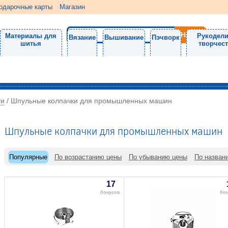
одарочные карты
Магазин
Материалы для
Рукодели
Вязание
Вышивание
Пэчворк
шитья
творчес
ти
/
Шпульные колпачки для промышленных машин
Шпульные колпачки для промышленных машин
Популярные
По возрастанию цены
По убыванию цены
По назван
17
бонусов
бо