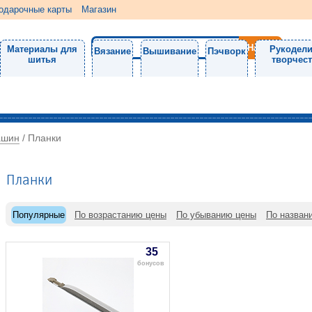
одарочные карты
Магазин
Материалы для
Рукодели
Вязание
Вышивание
Пэчворк
шитья
творчес
ашин
/
Планки
Планки
Популярные
По возрастанию цены
По убыванию цены
По назван
35
бонусов