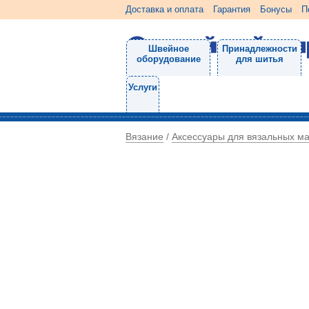
Доставка и оплата
Гарантия
Бонусы
П
Швейное
Принадлежности
оборудование
для шитья
Услуги
Вязание
Аксессуары для вязальных м
/