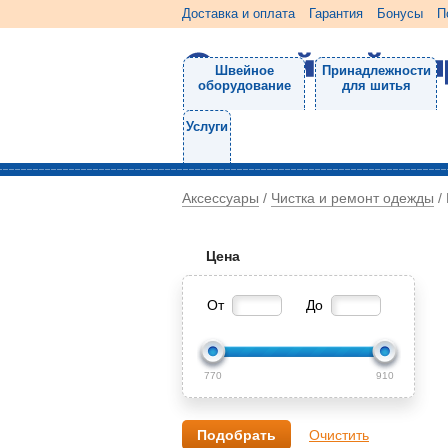
Доставка и оплата
Гарантия
Бонусы
П
Швейное
Принадлежности
оборудование
для шитья
Услуги
Аксессуары
Чистка и ремонт одежды
/
/
Цена
От
До
770
910
Очистить