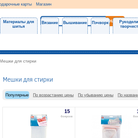
одарочные карты
Магазин
Материалы для
Рукодели
Вязание
Вышивание
Пэчворк
шитья
творчес
Мешки для стирки
Мешки для стирки
Популярные
По возрастанию цены
По убыванию цены
По назван
15
бонусов
бо