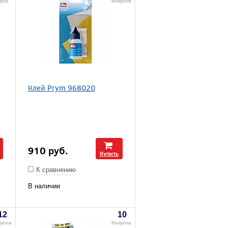
уса
бонусов
Клей Prym 968020
910
руб.
Купить
К сравнению
В наличии
12
10
нусов
бонусов