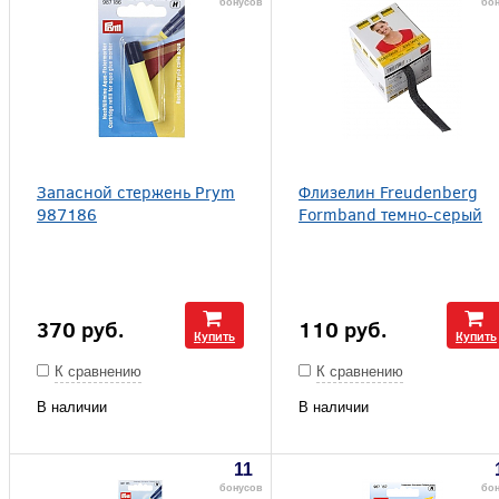
бонусов
бон
Запасной стержень Prym
Флизелин Freudenberg
987186
Formband темно-серый
370
руб.
110
руб.
Купить
Купить
К сравнению
К сравнению
В наличии
В наличии
11
бонусов
бо