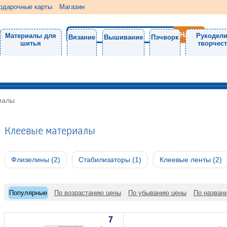
одарочные карты
Магазин
Материалы для
Рукодели
Вязание
Вышивание
Пэчворк
шитья
творчес
иалы
Клеевые материалы
Флизелины (2)
Стабилизаторы (1)
Клеевые ленты (2)
Популярные
По возрастанию цены
По убыванию цены
По назван
7