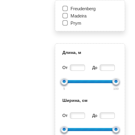
Freudenberg
Madeira
Prym
Длина, м
От
До
5
100
Ширина, см
От
До