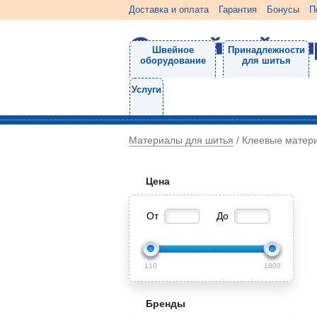
Доставка и оплата
Гарантия
Бонусы
П
Швейное
Принадлежности
оборудование
для шитья
Услуги
Материалы для шитья
/
Клеевые матер
Цена
От
До
110
1800
Бренды