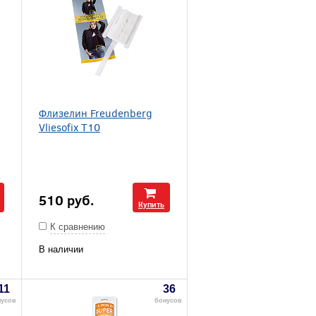
Флизелин Freudenberg
Vliesofix T10
510
руб.
Купить
К сравнению
В наличии
11
36
нусов
бонусов