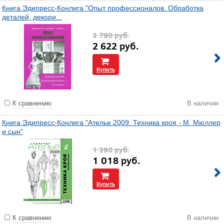
Книга Эдипресс-Конлига "Опыт профессионалов. Обработка
деталей, декори...
3 790
руб.
2 622
руб.
Купить
К сравнению
В наличии
Книга Эдипресс-Конлига "Ателье 2009. Техника кроя - М. Мюллер
и сын"
1 390
руб.
1 018
руб.
Купить
К сравнению
В наличии