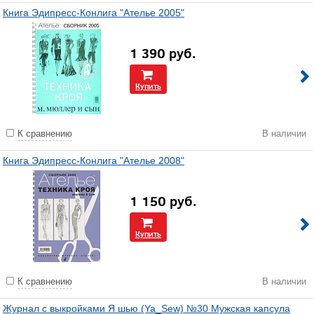
Книга Эдипресс-Конлига "Ателье 2005"
1 390
руб.
Купить
К сравнению
В наличии
Книга Эдипресс-Конлига "Ателье 2008"
1 150
руб.
Купить
К сравнению
В наличии
Журнал с выкройками Я шью (Ya_Sew) №30 Мужская капсула