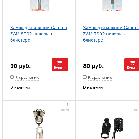
Замок для молнии Gamma
Замок для молнии Gamm
ZAM 8T02 никель в
ZAM 7S02 никель в
блистере
блистере
90
руб.
80
руб.
Купить
Купить
К сравнению
К сравнению
В наличии
В наличии
1
бонус
бон