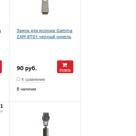
a
Замок для молнии Gamma
ZAM 8T01 черный никель
90
руб.
Купить
К сравнению
В наличии
1
нус