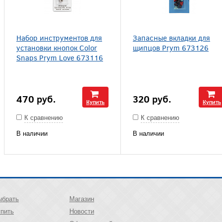
Набор инструментов для
Запасные вкладки для
установки кнопок Color
щипцов Prym 673126
Snaps Prym Love 673116
470
руб.
320
руб.
Купить
Купить
К сравнению
К сравнению
В наличии
В наличии
ыбрать
Магазин
упить
Новости