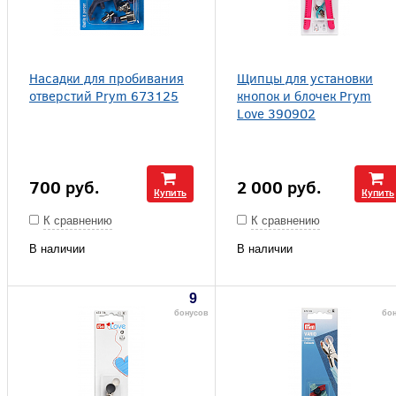
Насадки для пробивания
Щипцы для установки
отверстий Prym 673125
кнопок и блочек Prym
Love 390902
700
руб.
2 000
руб.
Купить
Купить
К сравнению
К сравнению
В наличии
В наличии
9
бонусов
бо