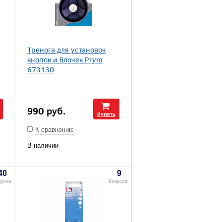
Тренога для установок
кнопок и блочек Prym
673130
990
руб.
Купить
К сравнению
В наличии
40
9
нусов
бонусов