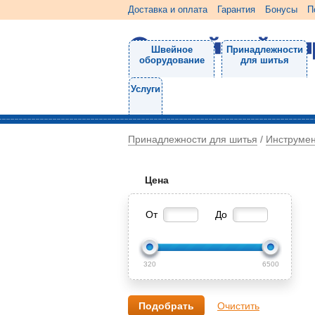
Доставка и оплата
Гарантия
Бонусы
П
Швейное
Принадлежности
оборудование
для шитья
Услуги
Принадлежности для шитья
Инструме
/
Цена
От
До
320
6500
Очистить