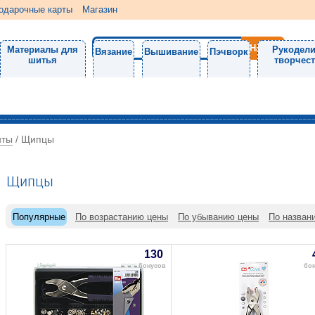
одарочные карты
Магазин
Материалы для
Рукодели
Вязание
Вышивание
Пэчворк
шитья
творчес
нты
/
Щипцы
Щипцы
Популярные
По возрастанию цены
По убыванию цены
По назван
130
бонусов
бо