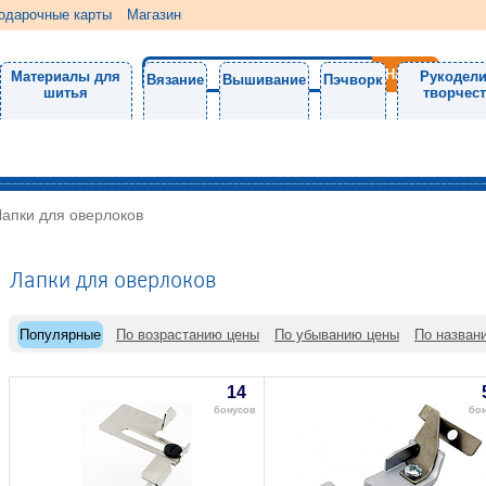
одарочные карты
Магазин
Материалы для
Рукодели
Вязание
Вышивание
Пэчворк
шитья
творчес
Лапки для оверлоков
Лапки для оверлоков
Популярные
По возрастанию цены
По убыванию цены
По назван
14
бонусов
бо