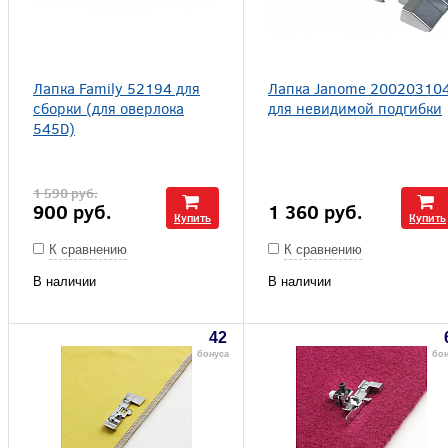
Лапка Family 52194 для
Лапка Janome 20020310
сборки (для оверлока
для невидимой подгибки
545D)
1 590
руб.
900
руб.
1 360
руб.
Купить
Купить
К сравнению
К сравнению
В наличии
В наличии
42
бонуса
бон