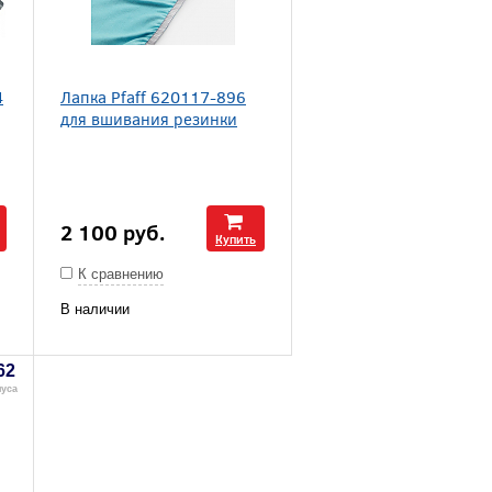
4
Лапка Pfaff 620117-896
для вшивания резинки
2 100
руб.
Купить
К сравнению
В наличии
62
уса