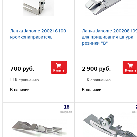
Лапка Janome 200216100
Лапка Janome 20020810
кромконаправитель
для пришивания шнура,
резинки "В"
700
руб.
2 900
руб.
Купить
Купить
К сравнению
К сравнению
В наличии
В наличии
18
бонусов
бо