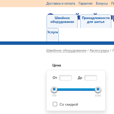
Доставка и оплата
Гарантия
Бонусы
П
Швейное
Принадлежности
оборудование
для шитья
Услуги
Швейное оборудование
Аксессуары
/
/
Цена
От
До
700
3100
Со скидкой