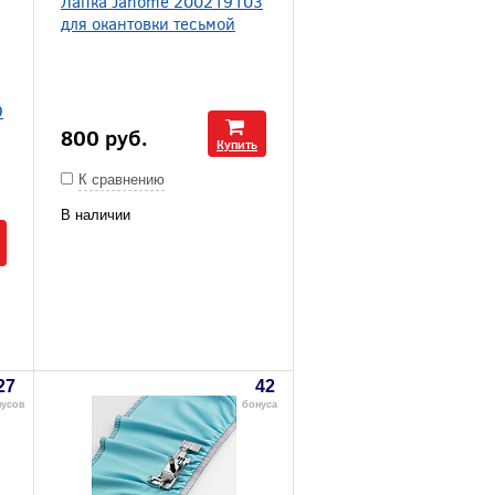
Лапка Janome 200219103
для окантовки тесьмой
9
800
руб.
Купить
К сравнению
В наличии
27
42
нусов
бонуса