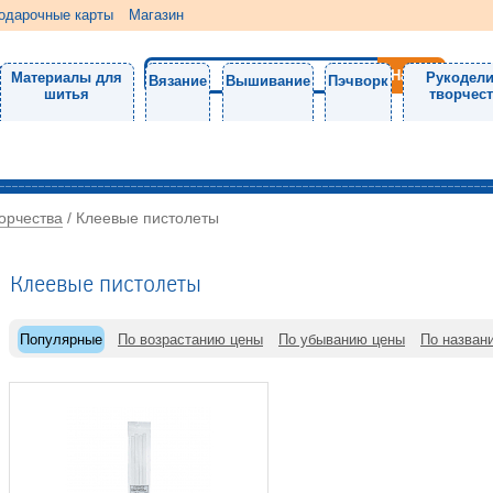
одарочные карты
Магазин
Материалы для
Рукодели
Вязание
Вышивание
Пэчворк
шитья
творчес
орчества
/
Клеевые пистолеты
Клеевые пистолеты
Популярные
По возрастанию цены
По убыванию цены
По назван