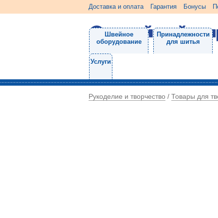
Доставка и оплата
Гарантия
Бонусы
П
Швейное
Принадлежности
оборудование
для шитья
Услуги
Рукоделие и творчество
Товары для тв
/