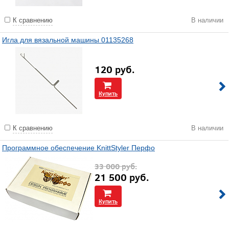
К сравнению
В наличии
Игла для вязальной машины 01135268
120
руб.
Купить
К сравнению
В наличии
Программное обеспечение KnittStyler Перфо
33 000
руб.
21 500
руб.
Купить