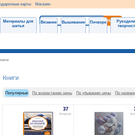
одарочные карты
Магазин
Материалы для
Рукодели
Вязание
Вышивание
Пэчворк
шитья
творчес
ниги
Книги
Популярные
По возрастанию цены
По убыванию цены
По назван
37
бонусов
бо