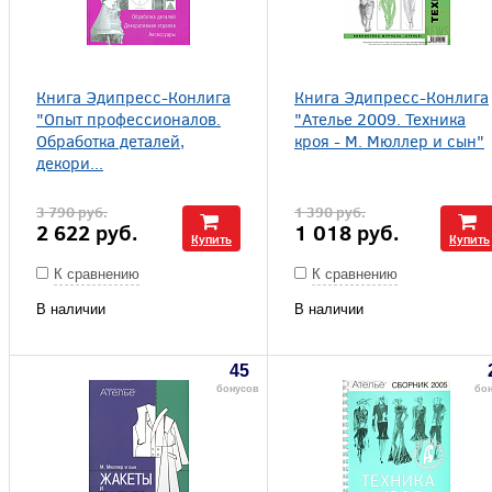
Книга Эдипресс-Конлига
Книга Эдипресс-Конлига
"Опыт профессионалов.
"Ателье 2009. Техника
Обработка деталей,
кроя - М. Мюллер и сын"
декори...
3 790
руб.
1 390
руб.
2 622
руб.
1 018
руб.
Купить
Купить
К сравнению
К сравнению
В наличии
В наличии
45
бонусов
бо