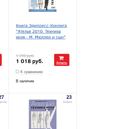
Книга Эдипресс-Конлига
"Ателье 2010. Техника
кроя - М. Мюллер и сын"
1 390
руб.
1 018
руб.
Купить
К сравнению
В наличии
27
23
нусов
бонуса