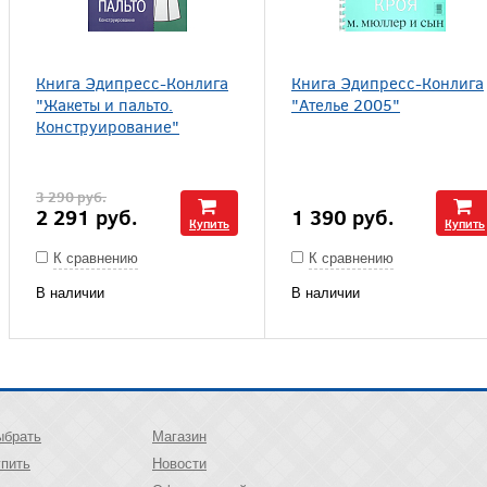
Книга Эдипресс-Конлига
Книга Эдипресс-Конлига
"Жакеты и пальто.
"Ателье 2005"
Конструирование"
3 290
руб.
2 291
руб.
1 390
руб.
Купить
Купить
К сравнению
К сравнению
В наличии
В наличии
ыбрать
Магазин
упить
Новости