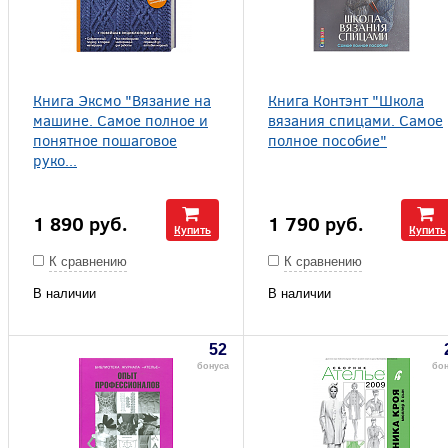
Книга Эксмо "Вязание на
Книга Контэнт "Школа
машине. Самое полное и
вязания спицами. Самое
понятное пошаговое
полное пособие"
руко...
1 890
руб.
1 790
руб.
Купить
Купить
К сравнению
К сравнению
В наличии
В наличии
52
бонуса
бо