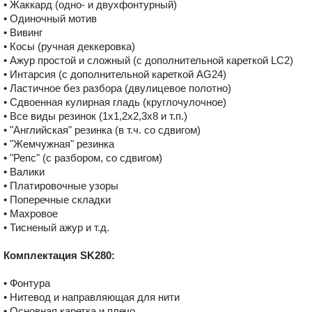
• Жаккард (одно- и двухфонтурный)
• Одиночный мотив
• Вивинг
• Косы (ручная деккеровка)
• Ажур простой и сложный (с дополнительной кареткой LC2)
• Интарсия (с дополнительной кареткой AG24)
• Ластичное без разбора (двулицевое полотно)
• Сдвоенная кулирная гладь (круглочулочное)
• Все виды резинок (1х1,2х2,3х8 и т.п.)
• "Английская" резинка (в т.ч. со сдвигом)
• "Жемчужная" резинка
• "Репс" (с разбором, со сдвигом)
• Валики
• Платировочные узоры
• Поперечные складки
• Махровое
• Тисненый ажур и т.д.
Комплектация SK280:
• Фонтура
• Нитевод и направляющая для нити
• Основная каретка и плечо