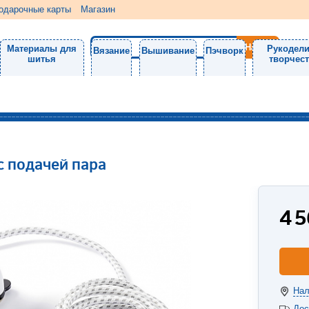
одарочные карты
Магазин
Материалы для
Рукодели
Вязание
Вышивание
Пэчворк
шитья
творчес
с подачей пара
4 
Нал
Дос