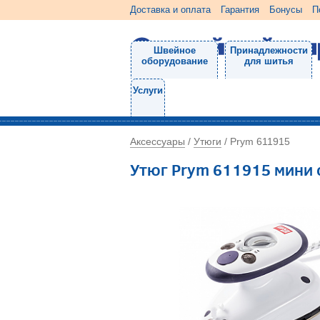
Доставка и оплата
Гарантия
Бонусы
П
Швейное
Принадлежности
оборудование
для шитья
Услуги
Аксессуары
Утюги
/
/
Prym 611915
Утюг Prym 611915 мини 