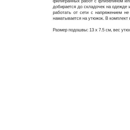
филигранных работ с флизелином или
добирается до складочек на одежде и
работать от сети с напряжением не
наматывается на утюжок. В комплект 
Размер подошвы: 13 х 7.5 см, в
ес утюж