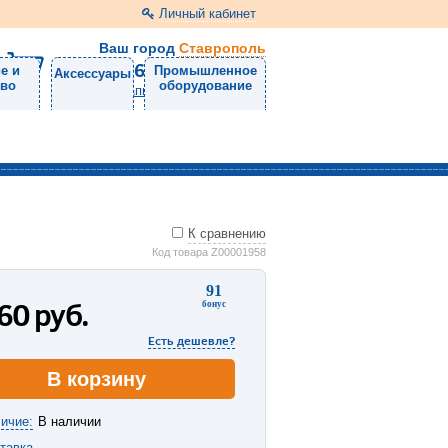
Личный кабинет
Ваш город
Ставрополь
8 (8652) 31-71-50
е и
Промышленное
Аксессуары
тво
оборудование
Напишите нам
К сравнению
Код товара Z00001958
91
560
руб.
бонус
Есть дешевле?
В корзину
ичие:
В наличии
тавка