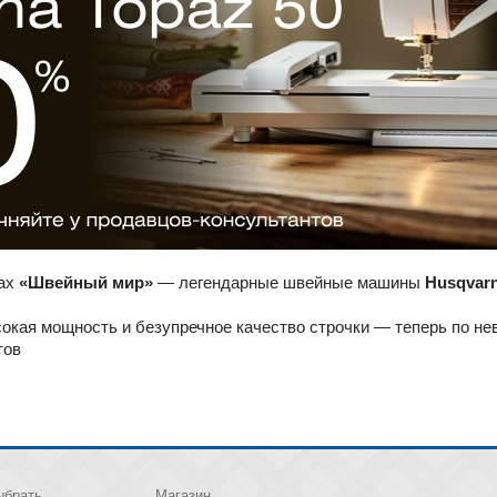
нах
«Швейный мир»
— легендарные швейные машины
Husqvarn
кая мощность и безупречное качество строчки — теперь по не
тов
ыбрать
Магазин