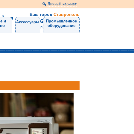
Личный кабинет
Ваш город
Ставрополь
8 (8652) 31-71-50
е и
Промышленное
Аксессуары
тво
оборудование
Напишите нам