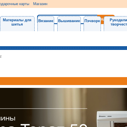
одарочные карты
Магазин
Материалы для
Рукодели
Вязание
Вышивание
Пэчворк
шитья
творчес
z