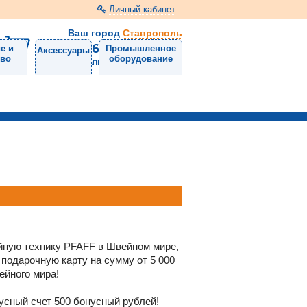
Личный кабинет
Ваш город
Ставрополь
8 (8652) 31-71-50
е и
Промышленное
Аксессуары
тво
оборудование
Напишите нам
ейную технику PFAFF в Швейном мире,
 подарочную карту на сумму от 5 000
ейного мира!
усный счет 500 бонусный рублей!