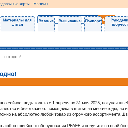
одарочные карты
Магазин
Материалы для
Рукодели
Вязание
Вышивание
Пэчворк
шитья
творчес
– выгодно!
одно!
но сейчас, ведь только с 1 апреля по 31 мая 2025, покупая шв
ачество и безотказного помощника в шитье на многие годы, но и
 можно на абсолютно любой товар из огромного ассортимента Шв
йв любого швейного оборудования PFAFF и получите на свой бон