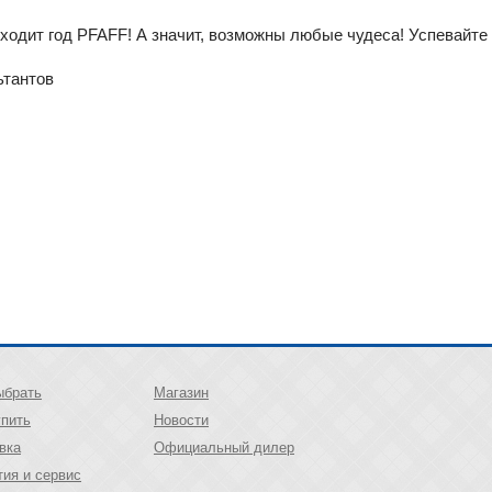
оходит год PFAFF! А значит, возможны любые чудеса! Успевайте 
ьтантов
ыбрать
Магазин
упить
Новости
вка
Официальный дилер
тия и сервис